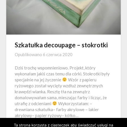
Szkatułka decoupage – stokrotki
Opublikowano
6 czerwca 2020
Dziś trochę wspomnieniowo. Projekt, który
wykonałam jakiś czas temu dla córki. Stokrotki były
specjalnie na jej życzenie
Wzór z papieru
ryżowego został wycięty wzdłuż zewnętrznych
krawędzi wianka. Resztę tła na zewnątrz
domalowywałam sama, mieszając farby i licząc, że
utrafię z odcieniami
Wykorzystałam: –
drewniana szkatułka– farby akrylowe – lakier
akrylowy– papier ryżowy– kółko…
Ta strona korzysta z ciasteczek aby świadczyć usługi na