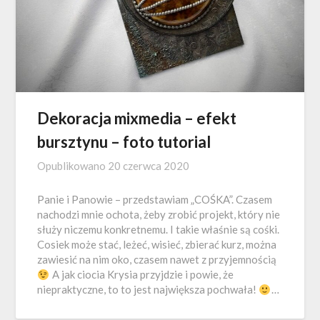
Dekoracja mixmedia – efekt
bursztynu – foto tutorial
Opublikowano
20 czerwca 2020
Panie i Panowie – przedstawiam „COŚKA”. Czasem
nachodzi mnie ochota, żeby zrobić projekt, który nie
służy niczemu konkretnemu. I takie właśnie są cośki.
Cosiek może stać, leżeć, wisieć, zbierać kurz, można
zawiesić na nim oko, czasem nawet z przyjemnością
A jak ciocia Krysia przyjdzie i powie, że
niepraktyczne, to to jest największa pochwała!
…