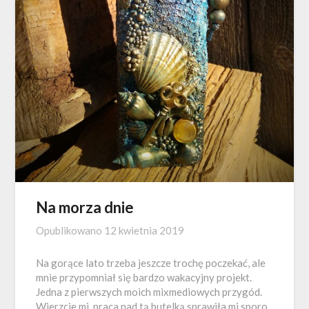
Na morza dnie
Opublikowano
12 kwietnia 2019
Na gorące lato trzeba jeszcze trochę poczekać, ale
mnie przypomniał się bardzo wakacyjny projekt.
Jedna z pierwszych moich mixmediowych przygód.
Wierzcie mi, praca nad tą butelką sprawiła mi sporo