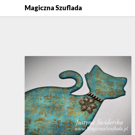
Skip
Magiczna Szuflada
to
content