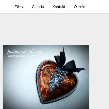
Filmy
Galeria
Kontakt
O mnie