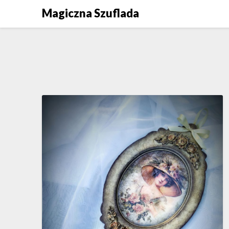
Skip
Magiczna Szuflada
to
content