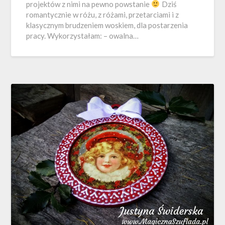
projektów z nimi na pewno powstanie
Dziś
romantycznie w różu, z różami, przetarciami i z
klasycznym brudzeniem woskiem, dla postarzenia
pracy. Wykorzystałam: – owalna…