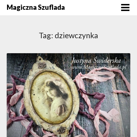
Skip
Magiczna Szuflada
to
content
Tag:
dziewczynka