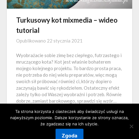
Turkusowy kot mixmedia – wideo
tutorial
Opublikowano
22 stycznia 2021
Wyobrażacie sobie zimę bez ciepłego, futrzastego i
mruczącego kota? Kot jest właśnie bohaterem
mojego kolejnego projektu. To bardzo prosta praca,
nie potrzeba do niej wielu preparatów, więc mogą
swoich sił próbować również ci, którzy dopiero
zaczynają bawić się rękodziełem. Ostateczny efekt
zależy tylko od Waszej wyobraźni i potrzeb. Równie
dobrze, zamiast barokowego, sprawdzi się wzór…
Ta strona korzysta z ciasteczek aby świadczyć usługi na
najwyższym poziomie. Dalsze korzystanie ze strony oznacza,
że zgadzasz się na ich użycie.
Zgoda