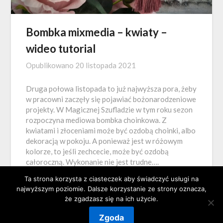
Bombka mixmedia – kwiaty –
wideo tutorial
Opublikowano
20 listopada 2021
Druga połowa listopada to już najwyższa pora, żeby
w pracowni zaczęły się pojawiać bożonarodzeniowe
projekty. W Magicznej Szufladzie w tym roku sezon
rozpoczyna mediowa bombka choinkowa. Z
kwiatami i złoceniami może być ozdobą choinki, albo
dekoracją w pokoju. A ponieważ jest w różowym
kolorze, to jeśli zechcecie, może być ozdobą
całoroczną. Wykonanie nie jest trudne….
Ta strona korzysta z ciasteczek aby świadczyć usługi na
najwyższym poziomie. Dalsze korzystanie ze strony oznacza,
że zgadzasz się na ich użycie.
Zgoda