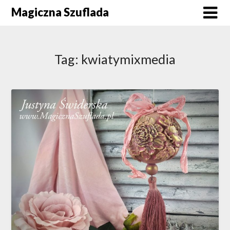
Skip
Magiczna Szuflada
to
content
Tag:
kwiatymixmedia