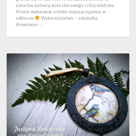
sznurów, kotwicy, koła sterowego i róży wiatrów.
Proste wykonanie a efekt chyba przyjemny w
odbiorze
Wykorzystałam: – szkatułka
drewniana–…