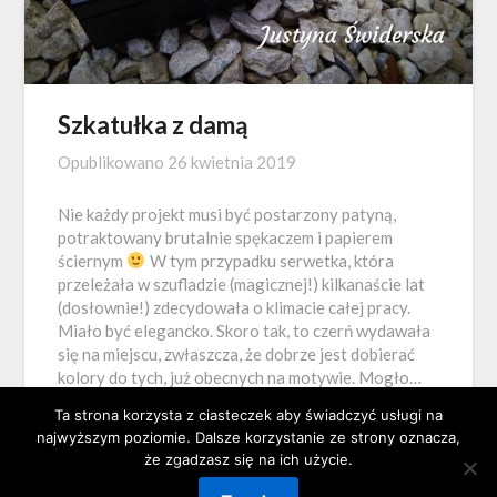
Szkatułka z damą
Opublikowano
26 kwietnia 2019
Nie każdy projekt musi być postarzony patyną,
potraktowany brutalnie spękaczem i papierem
ściernym
W tym przypadku serwetka, która
przeleżała w szufladzie (magicznej!) kilkanaście lat
(dosłownie!) zdecydowała o klimacie całej pracy.
Miało być elegancko. Skoro tak, to czerń wydawała
się na miejscu, zwłaszcza, że dobrze jest dobierać
kolory do tych, już obecnych na motywie. Mogło…
Ta strona korzysta z ciasteczek aby świadczyć usługi na
najwyższym poziomie. Dalsze korzystanie ze strony oznacza,
że zgadzasz się na ich użycie.