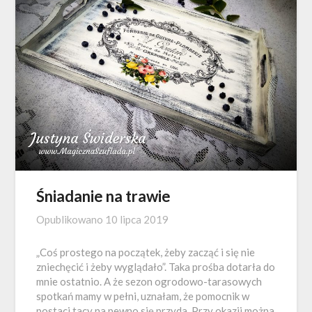
Śniadanie na trawie
Opublikowano
10 lipca 2019
„Coś prostego na początek, żeby zacząć i się nie
zniechęcić i żeby wyglądało”. Taka prośba dotarła do
mnie ostatnio. A że sezon ogrodowo-tarasowych
spotkań mamy w pełni, uznałam, że pomocnik w
postaci tacy na pewno się przyda. Przy okazji można