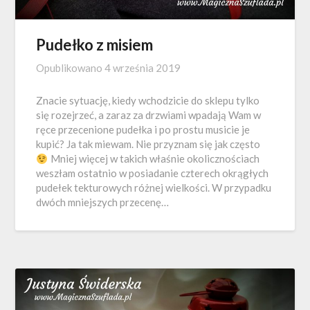
Pudełko z misiem
Opublikowano
4 września 2019
Znacie sytuację, kiedy wchodzicie do sklepu tylko
się rozejrzeć, a zaraz za drzwiami wpadają Wam w
ręce przecenione pudełka i po prostu musicie je
kupić? Ja tak miewam. Nie przyznam się jak często
Mniej więcej w takich właśnie okolicznościach
weszłam ostatnio w posiadanie czterech okrągłych
pudełek tekturowych różnej wielkości. W przypadku
dwóch mniejszych przecenę…