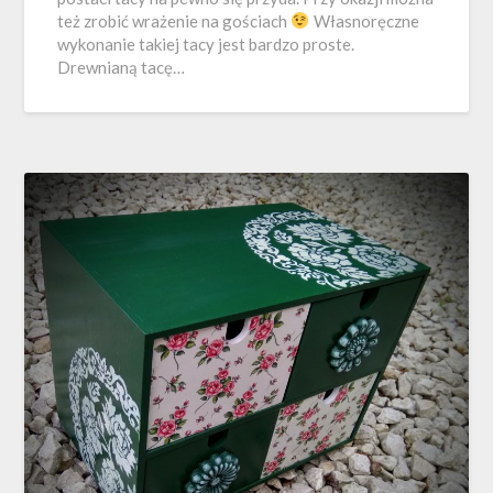
też zrobić wrażenie na gościach
Własnoręczne
wykonanie takiej tacy jest bardzo proste.
Drewnianą tacę…