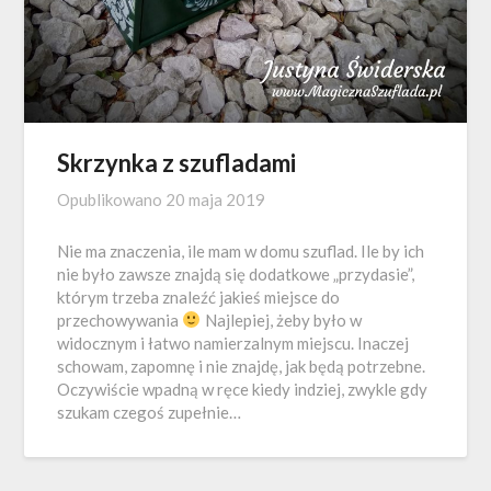
Skrzynka z szufladami
Opublikowano
20 maja 2019
Nie ma znaczenia, ile mam w domu szuflad. Ile by ich
nie było zawsze znajdą się dodatkowe „przydasie”,
którym trzeba znaleźć jakieś miejsce do
przechowywania
Najlepiej, żeby było w
widocznym i łatwo namierzalnym miejscu. Inaczej
schowam, zapomnę i nie znajdę, jak będą potrzebne.
Oczywiście wpadną w ręce kiedy indziej, zwykle gdy
szukam czegoś zupełnie…