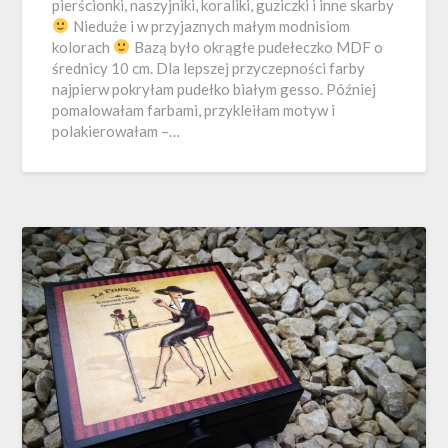
pierścionki, naszyjniki, koraliki, guziczki i inne skarby
Nieduże i w przyjaznych małym modnisiom
kolorach
Bazą było okrągłe pudełeczko MDF o
średnicy 10 cm. Dla lepszej przyczepności farby
najpierw pokryłam pudełko białym gesso. Później
pomalowałam farbami, przykleiłam motyw i
polakierowałam –…