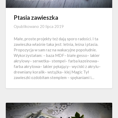
Ptasia zawieszka
Opublikowano
20 lipca 2019
Małe, proste projekty też dają sporo radości. I ta
zawieszka właśnie taka jest: letnia, leśna i ptasia.
Propozycja w sam raz na wakacyjne popołudnie.
Wykorzystałam: – baza MDF– białe gesso– lakier
akrylowy– serwetka– stempel– farba kazeinowa–
farba akrylowa– lakier pękający– wyciski z akrylu–
drewniany koralik– wstążka– klej Magic Tył
zawieszki ozdobiłam stemplem – spękaniami i…