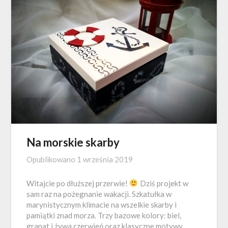
Na morskie skarby
Opublikowano
1 września 2019
Witajcie po dłuższej przerwie!
Dziś projekt w
sam raz na pożegnanie wakacji. Szkatułka w
marynistycznym klimacie na wszelkie skarby i
pamiątki znad morza. Trzy bazowe kolory: biel,
granat i żywa czerwień oraz klasyczne motywy