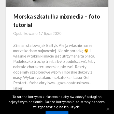
Morska szkatułka mixmedia – foto
tutorial
Opublikowano
17 lipca 2020
Zimna i stalowa jak Bałtyk. Ale ja właśnie nasze
morze kocham najmocniej. Nic nie poradzę
I
właśnie w takim klimacie jest utrzymana ta praca.
Pudełeczko trochę trzeba było podniszczyć, żeby
nabrało charakteru morskiej skrzyni. Reszty
dopełniły szablonowe wzory i morskie dekory z
masy. Wykorzystałam: – szkatułka– Lasur Gel
Pentart– farba akrylowa– gaza opatrunkowa–
lakier…
Ta strona korzysta z ciasteczek aby świadczyć usługi na
najwyższym poziomie. Dalsze korzystanie ze strony oznacza,
że zgadzasz się na ich użycie.