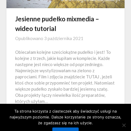
Jesienne pudełko mixmedia –
wideo tutorial
Opublikowano
3 października 2021
Obiecałam kolejne sześciokątne pudełko i jest! To
kolejne z trzech, jakie kupiłam w komplecie. Każde
następne jest nieco większe od poprzedniego.
Najmniejsze wystylizowałam na zielono z
paprociami. Film i zdjęcia znajdziecie TUTAJ , jeżeli
ktoś chce sobie przypomnieć ten projekt. Natomiast
większe pudełko zyskało bardziej jesienną szatę.
Oba projekty łączy niewielka ilość preparatów,
których użyłam…
Ta strona korzysta z ciasteczek aby świadczyć usługi na
najwyższym poziomie. Dalsze korzystanie ze strony oznacza,
że zgadzasz się na ich użycie.