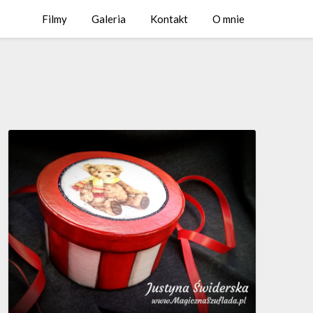
Filmy
Galeria
Kontakt
O mnie