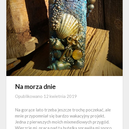
Na morza dnie
Opublikowano
12 kwietnia 2019
Na gorące lato trzeba jeszcze trochę poczekać, ale
mnie przypomniał się bardzo wakacyjny projekt.
Jedna z pierwszych moich mixmediowych przygód.
Wierzcie mi, praca nad tą butelką sprawiła mi sporo