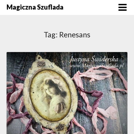
Skip
Magiczna Szuflada
to
content
Tag:
Renesans