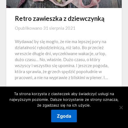
Retro zawieszka z dziewczynką
Opublikowano
31 sierpnia 2021
Wydawać by się mogło, że nie ma lepszej pory na
działalność rękodzielniczą, niż lato. Bo przecież
wreszcie długie dni, wyczekiwane wakacje, urlop,
dużo czasu… No, właśnie. Dużo czasu, o który
wszyscy i wszystko się upomina. I jeszcze pogoda,
która sprawia, że grzech spędzić popołudnie w
pracowni, a nie na wyprawie z bliskimi w plener. I…
Ta strona korzysta z ciasteczek aby świadczyć usługi na
najwyższym poziomie. Dalsze korzystanie ze strony oznacza,
że zgadzasz się na ich użycie.
©2026 Magiczna Szuflada
| Powered by
SuperbThemes
Zgoda