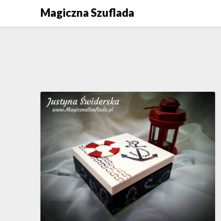
Skip
Magiczna Szuflada
to
content