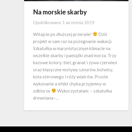
Na morskie skarby
Opublikowano
1 września 2019
Witajcie po dłuższej przerwie!
Dziś
projekt w sam raz na pożegnanie wakacji.
Szkatułka w marynistycznym klimacie na
wszelkie skarby i pamiątki znad morza. Trzy
bazowe kolory: biel, granat i żywa czerwień
oraz klasyczne motywy sznurów, kotwicy,
koła sterowego i róży wiatrów. Proste
wykonanie a efekt chyba przyjemny w
odbiorze
Wykorzystałam: – szkatułka
drewniana–…