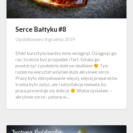
Serce Bałtyku #8
Opublikowano
8 grudnia 2019
Efekt bursztynu bardzo mnie wciągnął. Osiągnąć go
raz, to może być przypadek i fart. Sztuka go
powtórzyć z podobnie dobrym skutkiem
Tym
razem na warsztat wzięłam duże akrylowe serce.
Pracy było zdecydowanie więcej, więcej preparatów
trzeba było zużyć, ale i satysfakcja niemała, bo
praca prezentuje się dobrze
Wykorzystałam: –
akrylowe serce– patyna w…