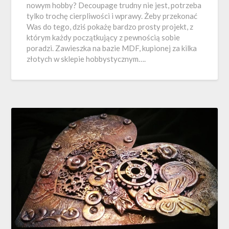
nowym hobby? Decoupage trudny nie jest, potrzeba
tylko trochę cierpliwości i wprawy. Żeby przekonać
Was do tego, dziś pokażę bardzo prosty projekt, z
którym każdy początkujący z pewnością sobie
poradzi. Zawieszka na bazie MDF, kupionej za kilka
złotych w sklepie hobbystycznym….