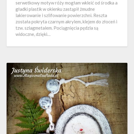
serwetkowy motyw róży mogłam wkleić od środka a
gładki plastik w okienku zastąpił żmudne
lakierowanie i szlifowanie powierzchni. Reszta
została pokryta czarnym akrylem, klejem do złoceń i
tzw. szlagmetalem. Pociągnięcia pędzla są
widoczne, dzięki…