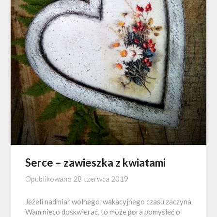
Serce – zawieszka z kwiatami
Opublikowano
28 czerwca 2019
Jeżeli nadmiar wolnego, wakacyjnego czasu zaczyna
Wam nieco doskwierać, to może pora pomyśleć o