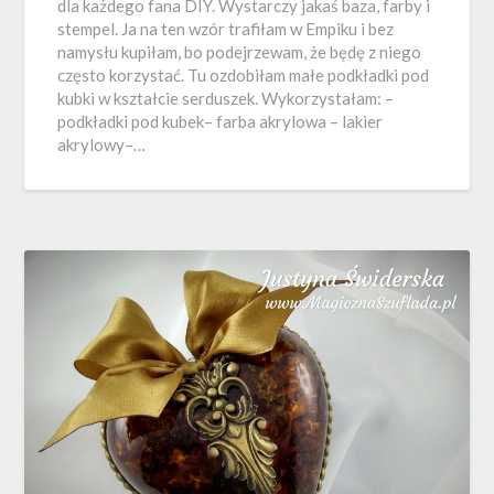
dla każdego fana DIY. Wystarczy jakaś baza, farby i
stempel. Ja na ten wzór trafiłam w Empiku i bez
namysłu kupiłam, bo podejrzewam, że będę z niego
często korzystać. Tu ozdobiłam małe podkładki pod
kubki w kształcie serduszek. Wykorzystałam: –
podkładki pod kubek– farba akrylowa – lakier
akrylowy–…