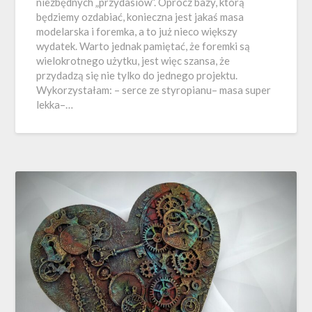
niezbędnych „przydasiów”. Oprócz bazy, którą
będziemy ozdabiać, konieczna jest jakaś masa
modelarska i foremka, a to już nieco większy
wydatek. Warto jednak pamiętać, że foremki są
wielokrotnego użytku, jest więc szansa, że
przydadzą się nie tylko do jednego projektu.
Wykorzystałam: – serce ze styropianu– masa super
lekka–…