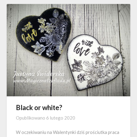
Black or white?
Opublikowano
6 lutego 2020
W oczekiwaniu na Walentynki dziś prościutka praca