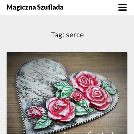
Skip
Magiczna Szuflada
to
content
Tag:
serce