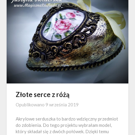
Złote serce z różą
Opublikowano
9 września 2019
Akrylowe serduszka to bardzo wdzięczny przedmiot
do zdobienia. Do tego projektu wybrałam model,
który składał się z dwóch połówek. Dzięki temu