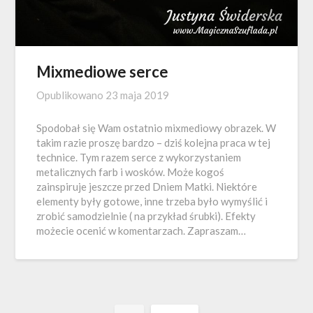
Mixmediowe serce
Opublikowano
23 maja 2019
Spodobał się Wam ostatnio mixmediowy obrazek. W
takim razie proszę bardzo – dziś kolejna praca w tej
technice. Tym razem serce z wykorzystaniem
metalicznych farb i wosków. Może kogoś
zainspiruje jeszcze przed Dniem Matki. Niektóre
elementy były gotowe, inne trzeba było wymyślić i
zrobić samodzielnie ( na przykład śrubki). Efekty
możecie ocenić w komentarzach. Zapraszam…