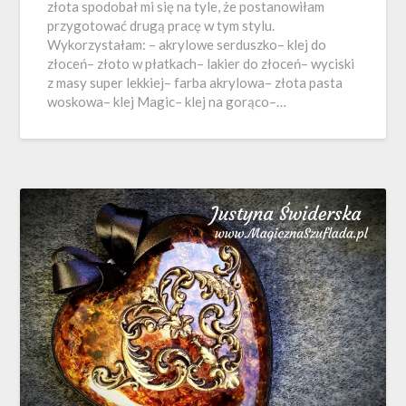
złota spodobał mi się na tyle, że postanowiłam
przygotować drugą pracę w tym stylu.
Wykorzystałam: – akrylowe serduszko– klej do
złoceń– złoto w płatkach– lakier do złoceń– wyciski
z masy super lekkiej– farba akrylowa– złota pasta
woskowa– klej Magic– klej na gorąco–…