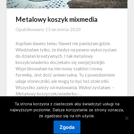
Metalowy koszyk mixmedia
Opublikowano
13 września 2020
Kupiłam dawno temu. Nawet nie pamiętam gdzie.
Wiedziałam tylko, że kiedyś na pewno wykorzystam
do działań kreatywnych. I tak metalowy
koszyk/wiaderko doczekało się swojej kolejki.
Wypróbowałam na nim nowy szablon i nową
foremkę. Jest dość uniwersalna. Tu z powodzeniem
udaje słoneczniki, ale mogą to być też stokrotki.
Wszystko zależy od malowania. Wykorzystałam: –
Metalowy koszyczek/wiaderko–…
Ta strona korzysta z ciasteczek aby świadczyć usługi na
najwyższym poziomie. Dalsze korzystanie ze strony oznacza,
że zgadzasz się na ich użycie.
Zgoda
©2026 Magiczna Szuflada
| Powered by
SuperbThemes