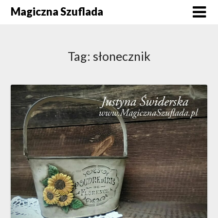
Skip
Magiczna Szuflada
to
content
Tag:
słonecznik