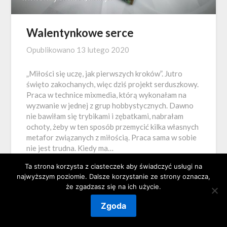
Walentynkowe serce
Opublikowano
13 lutego 2020
„Miłości się uczę, jak pierwszych kroków”. Jutro
święto zakochanych, więc dziś projekt serduszkowy.
Praca w technice mixmedia, którą wykonałam na
wyzwanie w jednej z grup hobbystycznych. Dawno
nie bawiłam się trybikami i zębatkami, nabrałam
ochoty, żeby w ten sposób przemycić kilka własnych
metafor związanych z miłością. Praca sama w sobie
nie jest trudna. Kiedy ma…
Ta strona korzysta z ciasteczek aby świadczyć usługi na
najwyższym poziomie. Dalsze korzystanie ze strony oznacza,
że zgadzasz się na ich użycie.
Zgoda
©2026 Magiczna Szuflada
| Powered by
SuperbThemes