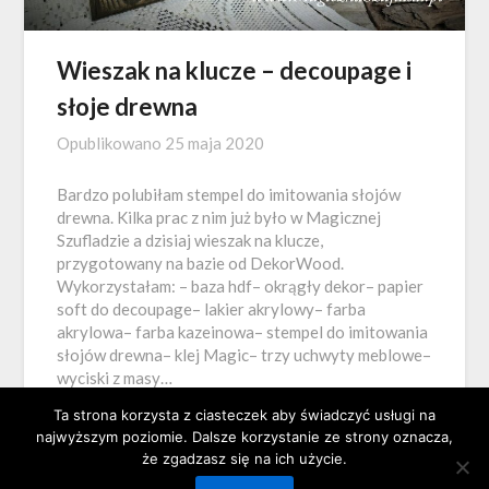
Wieszak na klucze – decoupage i
słoje drewna
Opublikowano
25 maja 2020
Bardzo polubiłam stempel do imitowania słojów
drewna. Kilka prac z nim już było w Magicznej
Szufladzie a dzisiaj wieszak na klucze,
przygotowany na bazie od DekorWood.
Wykorzystałam: – baza hdf– okrągły dekor– papier
soft do decoupage– lakier akrylowy– farba
akrylowa– farba kazeinowa– stempel do imitowania
słojów drewna– klej Magic– trzy uchwyty meblowe–
wyciski z masy…
Ta strona korzysta z ciasteczek aby świadczyć usługi na
najwyższym poziomie. Dalsze korzystanie ze strony oznacza,
że zgadzasz się na ich użycie.