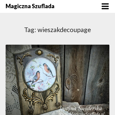
Skip
Magiczna Szuflada
to
content
Tag:
wieszakdecoupage