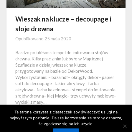
Wieszak na klucze – decoupage i
słoje drewna
Opublikowano
25 maja 2020
Bardzo polubiłam stempel do imitowania słojów
drewna. Kilka prac z nim już było w Magicznej
Szufladzie a dzisiaj wieszak na klucze,
przygotowany na bazie od DekorWood.
Wykorzystałam: – baza hdf– okrągły dekor– papier
soft do decoupage– lakier akrylowy– farba
akrylowa– farba kazeinowa– stempel do imitowania
słojów drewna– klej Magic– trzy uchwyty meblowe–
wyciski z masy…
Ta strona korzysta z ciasteczek aby świadczyć usługi na
najwyższym poziomie. Dalsze korzystanie ze strony oznacza,
że zgadzasz się na ich użycie.