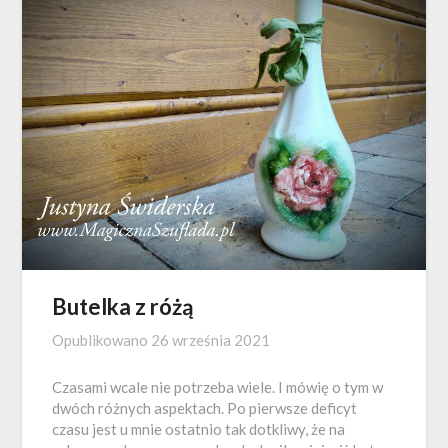
Butelka z różą
Opublikowano
26 września 2021
Czasami wcale nie potrzeba wiele. I mówię o tym w
dwóch różnych aspektach. Po pierwsze deficyt
czasu jest u mnie ostatnio tak dotkliwy, że na