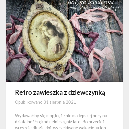
Retro zawieszka z dziewczynką
Opublikowano
31 sierpnia 2021
Wydawać by się mogło, że nie ma lepszej pory na
działalność rękodzielniczą, niż lato. Bo przecież
wreszcie długie dni, wyczekiwane wakacje, urlop,