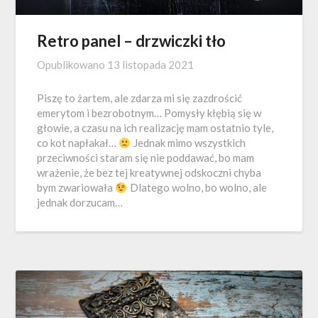
Retro panel – drzwiczki tło
Opublikowano
13 listopada 2021
Piszę to żartem, ale zdarza mi się zazdrościć
emerytom i bezrobotnym… Pomysły kłębią się w
głowie, a czasu na ich realizację mam ostatnio tyle,
co kot napłakał…
Jednak mimo wszystkich
przeciwności staram się nie poddawać, bo mam
wrażenie, że bez tej kreatywnej odskoczni chyba
bym zwariowała
Dlatego wolno, bo wolno, ale
jednak dorzucam…