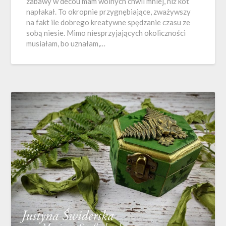
zabawy w decou mam wolnych chwil mniej, niż kot
napłakał. To okropnie przygnębiające, zważywszy
na fakt ile dobrego kreatywne spędzanie czasu ze
sobą niesie. Mimo niesprzyjających okoliczności
musiałam, bo uznałam,…