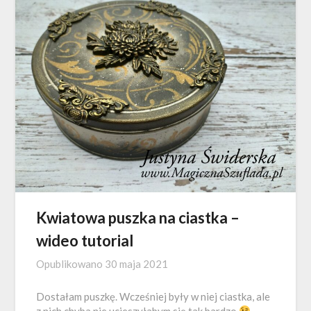
Kwiatowa puszka na ciastka –
wideo tutorial
Opublikowano
30 maja 2021
Dostałam puszkę. Wcześniej były w niej ciastka, ale
z nich chyba nie ucieszyłabym się tak bardzo