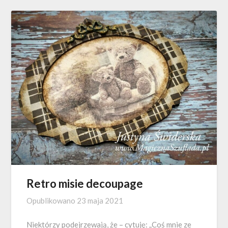
Retro misie decoupage
Opublikowano
23 maja 2021
Niektórzy podejrzewają, że – cytuję: „Coś mnie ze