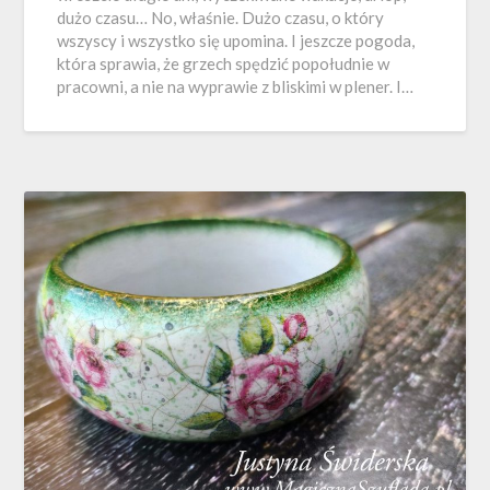
dużo czasu… No, właśnie. Dużo czasu, o który
wszyscy i wszystko się upomina. I jeszcze pogoda,
która sprawia, że grzech spędzić popołudnie w
pracowni, a nie na wyprawie z bliskimi w plener. I…