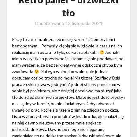
tło
Opublikowano
13 listopada 2021
Piszę to żartem, ale zdarza mi się zazdrościć emerytom i
bezrobotnym… Pomysły kłębią się w głowie, a czasu na ich
realizację mam ostatnio tyle, co kot napłakał…
Jednak
mimo wszystkich przeciwności staram się nie poddawać, bo
mam wrażenie, że bez tej kreatywnej odskoczni chyba bym
zwariowała
Dlatego wolno, bo wolno, ale jednak
dorzucam coś po trochę do mojej Magicznej Szuflady. Dziś
praca z cyklu „dwa w jednym”. Z jednej strony panel sam w
sobie był projektem, ale z drugiej docelowo ma służyć jako
tło do zdjęć dla innych projektów. Dlatego jest dość prosty i
oszczędny w formie, bo nie chciałabym, żeby odwracał
uwagę od prac, które się razem z nim na zdjęciach pokażą.
Lista wykorzystanych produktów jest krótka, ale znalazł się
na niej dawno nieużywany przeze mnie spękacz
jednoskładnikowy. Dawno po niego nie sięgałam,
zamieniając go na delikatne spękania dwuskładnikowe, ale