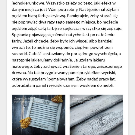
jednokierunkowe. Wszystko zależy od tego, jaki efekt w
danym miejscu jest Wam potrzebny. Następnie nałożyłam
pędzlem białą farbę akrylową. Pamiętajcie, żeby starać się
nie poprawiać dwa razy tego samego miejsca, bo możecie
pędzlem zdjąć całą farbę ze spękacza i wszystko się zepsuje.
Spękania pojawiają się niemal natychmiast po nałożeniu
farby. Jeżeli chcecie, żeby było ich więcej, albo bardziej
wyraziste, to można się wspomóc ciepłym powietrzem
suszarki. Całość zostawiamy do porządnego wyschnięcia, a
następnie lakierujemy dokładnie. Ja użyłam lakieru
matowego, żeby zachować wrażenie starego, zniszczonego
drewna. Na tak przygotowany panel przykleiłam wyciski,
które wysuszyłam i pomalowałam. Żeby nadać pracy lat,
pobrudziłam panel i wyciski czarnym woskiem do mebli.