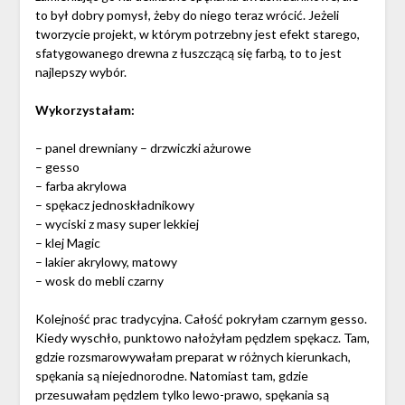
to był dobry pomysł, żeby do niego teraz wrócić. Jeżeli
tworzycie projekt, w którym potrzebny jest efekt starego,
sfatygowanego drewna z łuszczącą się farbą, to to jest
najlepszy wybór.
Wykorzystałam:
– panel drewniany – drzwiczki ażurowe
– gesso
– farba akrylowa
– spękacz jednoskładnikowy
– wyciski z masy super lekkiej
– klej Magic
– lakier akrylowy, matowy
– wosk do mebli czarny
Kolejność prac tradycyjna. Całość pokryłam czarnym gesso.
Kiedy wyschło, punktowo nałożyłam pędzlem spękacz. Tam,
gdzie rozsmarowywałam preparat w różnych kierunkach,
spękania są niejednorodne. Natomiast tam, gdzie
przesuwałam pędzlem tylko lewo-prawo, spękania są