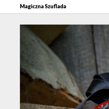
Skip
Magiczna Szuflada
to
content