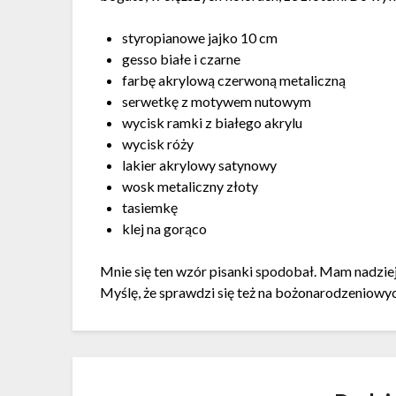
styropianowe jajko 10 cm
gesso białe i czarne
farbę akrylową czerwoną metaliczną
serwetkę z motywem nutowym
wycisk ramki z białego akrylu
wycisk róży
lakier akrylowy satynowy
wosk metaliczny złoty
tasiemkę
klej na gorąco
Mnie się ten wzór pisanki spodobał. Mam nadzie
Myślę, że sprawdzi się też na bożonarodzeniow