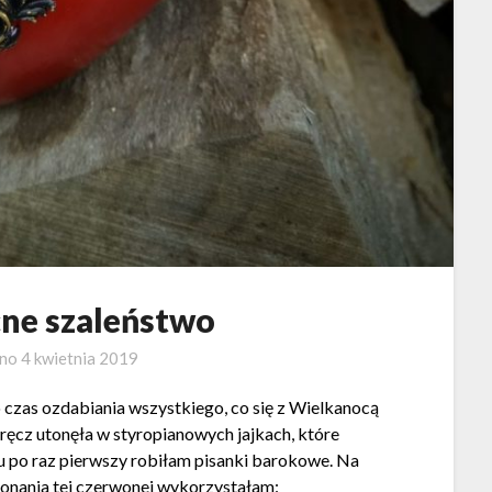
ne szaleństwo
ano
4 kwietnia 2019
 czas ozdabiania wszystkiego, co się z Wielkanocą
ręcz utonęła w styropianowych jajkach, które
 po raz pierwszy robiłam pisanki barokowe. Na
konania tej czerwonej wykorzystałam: