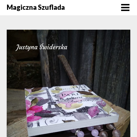
Skip
Magiczna Szuflada
to
content