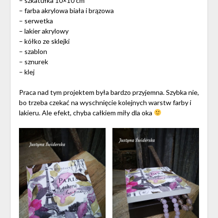
– szkatułka 10×10 cm
– farba akrylowa biała i brązowa
– serwetka
– lakier akrylowy
– kółko ze sklejki
– szablon
– sznurek
– klej
Praca nad tym projektem była bardzo przyjemna. Szybka nie,
bo trzeba czekać na wyschnięcie kolejnych warstw farby i
lakieru. Ale efekt, chyba całkiem miły dla oka