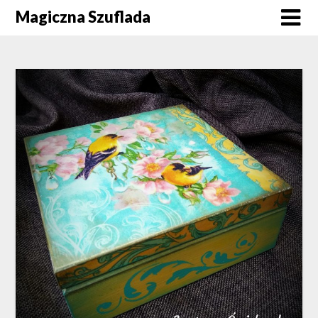
Skip
Magiczna Szuflada
to
content