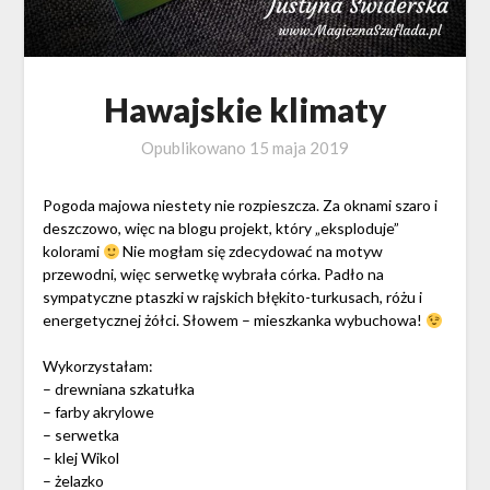
Hawajskie klimaty
Opublikowano
15 maja 2019
Pogoda majowa niestety nie rozpieszcza. Za oknami szaro i
deszczowo, więc na blogu projekt, który „eksploduje”
kolorami
Nie mogłam się zdecydować na motyw
przewodni, więc serwetkę wybrała córka. Padło na
sympatyczne ptaszki w rajskich błękito-turkusach, różu i
energetycznej żółci. Słowem – mieszkanka wybuchowa!
Wykorzystałam:
– drewniana szkatułka
– farby akrylowe
– serwetka
– klej Wikol
– żelazko