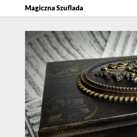
Skip
Magiczna Szuflada
to
content