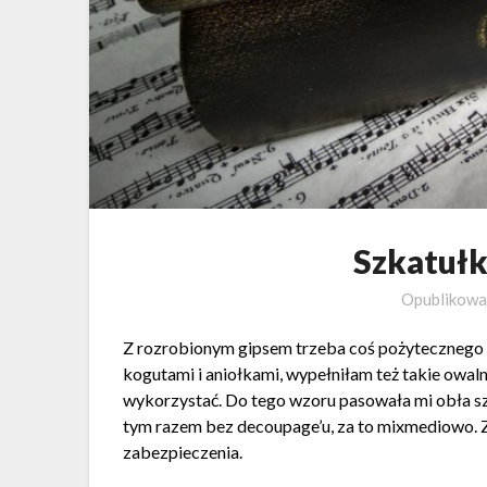
Szkatuł
Opublikow
Z rozrobionym gipsem trzeba coś pożytecznego z
kogutami i aniołkami, wypełniłam też takie owalne
wykorzystać. Do tego wzoru pasowała mi obła sz
tym razem bez decoupage’u, za to mixmediowo. 
zabezpieczenia.