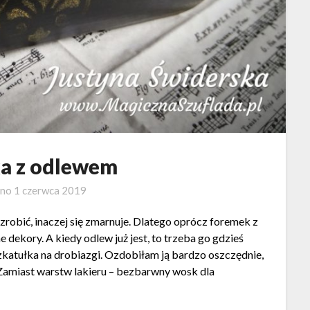
ka z odlewem
ano
1 czerwca 2019
robić, inaczej się zmarnuje. Dlatego oprócz foremek z
 dekory. A kiedy odlew już jest, to trzeba go gdzieś
katułka na drobiazgi. Ozdobiłam ją bardzo oszczędnie,
Zamiast warstw lakieru – bezbarwny wosk dla