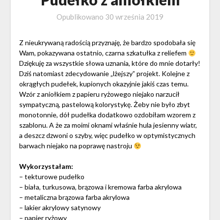
Opublikowano
30 września 2019
Z nieukrywaną radością przyznaję, że bardzo spodobała się
Wam, pokazywana ostatnio, czarna szkatułka z reliefem
Dziękuję za wszystkie słowa uznania, które do mnie dotarły!
Dziś natomiast zdecydowanie „lżejszy” projekt. Kolejne z
okrągłych pudełek, kupionych okazyjnie jakiś czas temu.
Wzór z aniołkiem z papieru ryżowego niejako narzucił
sympatyczną, pastelową kolorystykę. Żeby nie było zbyt
monotonnie, dół pudełka dodatkowo ozdobiłam wzorem z
szablonu. A że za moimi oknami właśnie hula jesienny wiatr,
a deszcz dzwoni o szyby, więc pudełko w optymistycznych
barwach niejako na poprawę nastroju
Wykorzystałam:
– tekturowe pudełko
– biała, turkusowa, brązowa i kremowa farba akrylowa
– metaliczna brązowa farba akrylowa
– lakier akrylowy satynowy
– papier ryżowy