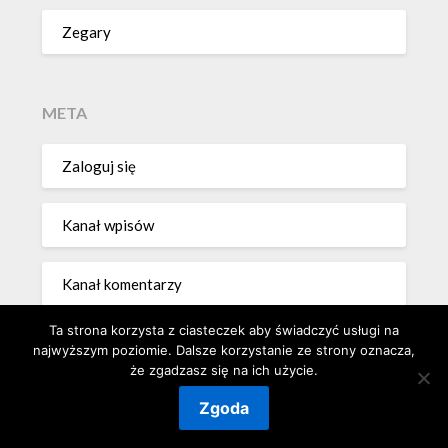
Zegary
META
Zaloguj się
Kanał wpisów
Kanał komentarzy
Ta strona korzysta z ciasteczek aby świadczyć usługi na
WordPress.org
najwyższym poziomie. Dalsze korzystanie ze strony oznacza,
że zgadzasz się na ich użycie.
Zgoda
©2026 Magiczna Szuflada
| Powered by
SuperbThemes