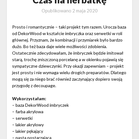
Opublikowano
2 maja 2020
Prosto i romantycznie – taki projekt tym razem. Urocza baza
od DekorWood w kształcie imbryczka oraz serwetki w roli
głównej. Przyznam, że kombinacji i przymiarek było bardzo
dużo. Bo też baza daje wiele możliwości zdobienia.
Ostatecznie zdecydowałam, że imbryczek będzie imitował
starą, trochę zniszczoną porcelanę a w okienku pojawią się
sympatyczne dziewczynki. Przy okazji zapewniam – projekt
jest prosty i nie wymaga wielu drogich preparatów. Dlatego
mogą się za niego brać również zaczynający dopiero swoją
przygodę z decoupage.
Wykorzystałam:
– baza DekorWood imbryczek
– farba akrylowa
– serwetki
– lakier akrylowy
– lakier pękający
– pasta postarzająca