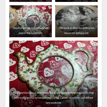
Zbędne brzegi zeszlifowałam
Obrazek w okienku pokryłam
papierem ściernym
lakierem pękającym
Pastę postarzającą wtarłam tylko w spękania przy brzegach. Brzegi
imbryczka postarzyłam patyną i farbą. Całość skleiłam i ozdobiłam
łańcuszkiem.