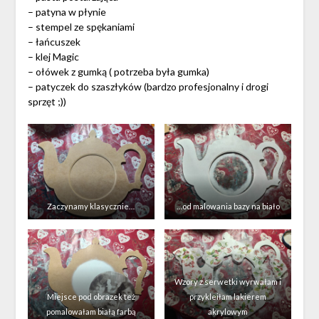
– patyna w płynie
– stempel ze spękaniami
– łańcuszek
– klej Magic
– ołówek z gumką ( potrzeba była gumka)
– patyczek do szaszłyków (bardzo profesjonalny i drogi
sprzęt ;))
Zaczynamy klasycznie…
…od malowania bazy na biało
Wzory z serwetki wyrwałam i
Miejsce pod obrazek też
przykleiłam lakierem
pomalowałam białą farbą
akrylowym